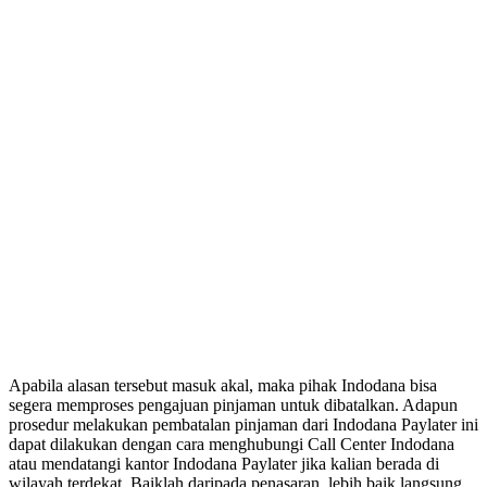
Apabila alasan tersebut masuk akal, maka pihak Indodana bisa
segera memproses pengajuan pinjaman untuk dibatalkan. Adapun
prosedur melakukan pembatalan pinjaman dari Indodana Paylater ini
dapat dilakukan dengan cara menghubungi Call Center Indodana
atau mendatangi kantor Indodana Paylater jika kalian berada di
wilayah terdekat. Baiklah daripada penasaran, lebih baik langsung