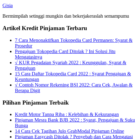
Gisia
Bermimpilah setinggi mungkin dan bekerjakeraslah semampumu
Artikel Kredit Pinjaman Terbaru
7 Cara Menonaktifkan Tokopedia Card Permanen: Syarat &
Prosedur
Pengajuan Tokopedia Card Ditolak ? Ini Solusi Jitu
Mengatasinya
√ KUR Pegadaian Syariah 2022 : Keunggulan, Syarat &
Pengajuan
15 Cara Daftar Tokopedia Card 2022 : Syarat Pengajuan &
Keuntungan
√ Contoh Nomor Rekening BSI 2022: Cara Cek, Awalan &
Berapa Digit
Pilihan Pinjaman Terbaik
Kredit Motor Tanpa Riba : Kelebihan & Kekurangan
Pinjaman Mesra Bank BJB 2022 : Syarat, Pengajuan & Suku
Bunga
14 Cara Cek Tagihan Julo GrabModal Pinjaman Online
Pinjaman Easycash Ditolak ? Penyebab dan Cara Mengatasi