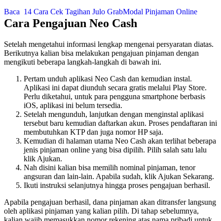
Baca
14 Cara Cek Tagihan Julo GrabModal Pinjaman Online
Cara Pengajuan Neo Cash
Setelah mengetahui informasi lengkap mengenai persyaratan diatas.
Berikutnya kalian bisa melakukan pengajuan pinjaman dengan
mengikuti beberapa langkah-langkah di bawah ini.
Pertam unduh aplikasi Neo Cash dan kemudian instal.
Aplikasi ini dapat diunduh secara gratis melalui Play Store.
Perlu diketahui, untuk para pengguna smartphone berbasis
iOS, aplikasi ini belum tersedia.
Setelah mengunduh, lanjutkan dengan menginstal aplikasi
tersebut baru kemudian daftarkan akun. Proses pendaftaran ini
membutuhkan KTP dan juga nomor HP saja.
Kemudian di halaman utama Neo Cash akan terlihat beberapa
jenis pinjaman online yang bisa dipilih. Pilih salah satu lalu
klik Ajukan.
Nah disini kalian bisa memilih nominal pinjaman, tenor
angsuran dan lain-lain. Apabila sudah, klik Ajukan Sekarang.
Ikuti instruksi selanjutnya hingga proses pengajuan berhasil.
Apabila pengajuan berhasil, dana pinjaman akan ditransfer langsung
oleh aplikasi pinjaman yang kalian pilih. Di tahap sebelumnya,
kalian wajib memasukkan nomor rekening atas nama pribadi untuk