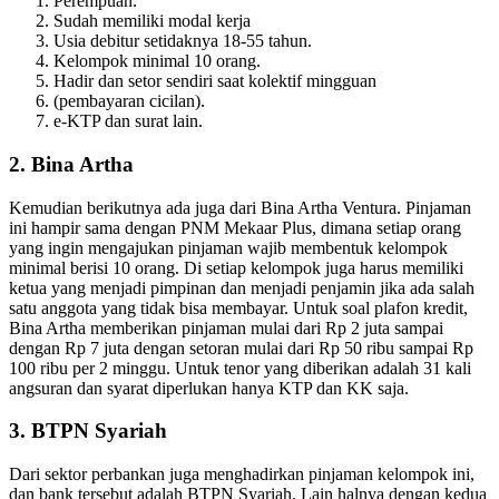
Perempuan.
Sudah memiliki modal kerja
Usia debitur setidaknya 18-55 tahun.
Kelompok minimal 10 orang.
Hadir dan setor sendiri saat kolektif mingguan
(pembayaran cicilan).
e-KTP dan surat lain.
2. Bina Artha
Kemudian berikutnya ada juga dari Bina Artha Ventura. Pinjaman
ini hampir sama dengan PNM Mekaar Plus, dimana setiap orang
yang ingin mengajukan pinjaman wajib membentuk kelompok
minimal berisi 10 orang. Di setiap kelompok juga harus memiliki
ketua yang menjadi pimpinan dan menjadi penjamin jika ada salah
satu anggota yang tidak bisa membayar. Untuk soal plafon kredit,
Bina Artha memberikan pinjaman mulai dari Rp 2 juta sampai
dengan Rp 7 juta dengan setoran mulai dari Rp 50 ribu sampai Rp
100 ribu per 2 minggu. Untuk tenor yang diberikan adalah 31 kali
angsuran dan syarat diperlukan hanya KTP dan KK saja.
3. BTPN Syariah
Dari sektor perbankan juga menghadirkan pinjaman kelompok ini,
dan bank tersebut adalah BTPN Syariah. Lain halnya dengan kedua